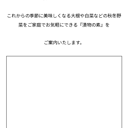
2024年9月26日
商品情報
2024年 山形 みうら食品「新そば」ご案内
これからの季節に美味しくなる大根や白菜などの秋冬野
2024年9月26日
商品情報
菜をご家庭でお気軽にできる『漬物の素』を
2024年秋冬野菜用の塩・漬物の素 ご紹介
2024年9月26日
商品情報
2024年「秋冬野菜用のお塩・にがり」ご紹介
ご案内いたします。
2024年6月3日
商品情報
2024年夏 浜松塩業セレクト 乾麺シリーズ
2024年6月3日
商品情報
2024年「夏野菜用のお塩・商品」ご紹介
2024年4月5日
商品情報
2024年「梅漬け用のお塩・商品」ご紹介
2024年4月5日
商品情報
2024年 塩あめのご紹介
2024年4月1日
商品情報
グラウンド用防塵剤 使用ガイド