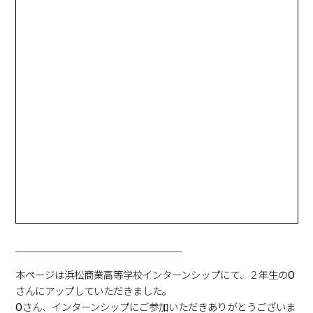
2024年4月1日
商品情報
グラウンド用ラインパウダー選び方ガイド
2023年9月22日
商品情報
「オホーツクの塩」と「オホーツクの塩ラーメン」ご
案内
2022年1月1日
商品情報
業務用天日塩の商品紹介
2021年11月1日
商品情報
家庭用天日塩の商品紹介
2021年9月8日
商品情報
天外天塩・天日湖塩のご案内
2021年7月27日
商品情報
─────────────────
オーストラリアの天日塩 「THE SHARKBAY SALT(シ
本ページは浜松商業高等学校インターンシップにて、２年生のO
ャークベイソルト)」発売のお知らせ
さんにアップしていただきました。
2021年1月26日
商品情報
Oさん、インターンシップにご参加いただきありがとうございま