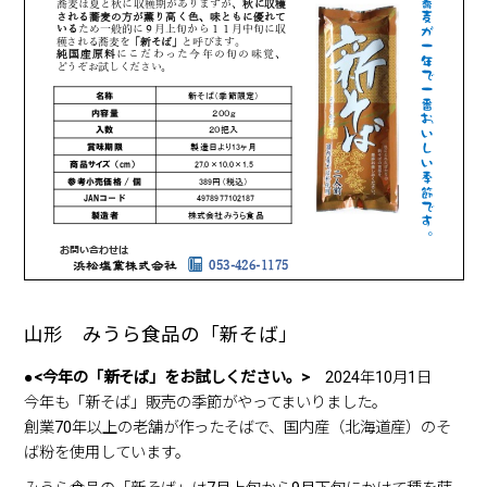
2024年4月1日
商品情報
グラウンド用ラインパウダー選び方ガイド
2023年9月22日
商品情報
「オホーツクの塩」と「オホーツクの塩ラーメン」ご
案内
2022年1月1日
商品情報
業務用天日塩の商品紹介
2021年11月1日
商品情報
家庭用天日塩の商品紹介
2021年9月8日
商品情報
山形 みうら食品の「新そば」
天外天塩・天日湖塩のご案内
●
<今年の「新そば」を
お試しください。>
2024年10月1日
2021年7月27日
商品情報
今年も「新そば」販売の季節がやってまいりました。
オーストラリアの天日塩 「THE SHARKBAY SALT(シ
創業70年以上の老舗が作ったそばで、国内産（北海道産）のそ
ャークベイソルト)」発売のお知らせ
ば粉を使用しています。
2021年1月26日
商品情報