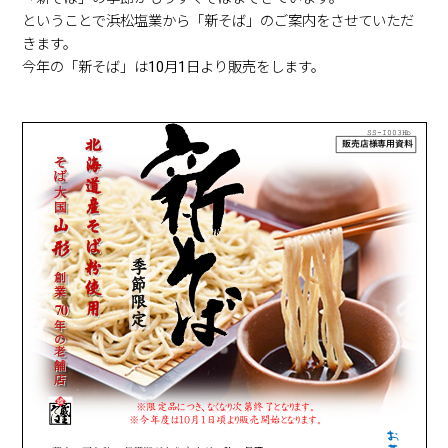
2024年9月26日
商品情報
ということで浜松塩業から「新そば」のご案内をさせていただ
2024年 山形 みうら食品「新そば」ご案内
きます。
2024年9月26日
商品情報
今年の「新そば」は10月1日より販売をします。
2024年秋冬野菜用の塩・漬物の素 ご紹介
2024年9月26日
商品情報
2024年「秋冬野菜用のお塩・にがり」ご紹介
2024年6月3日
商品情報
2024年夏 浜松塩業セレクト 乾麺シリーズ
2024年6月3日
商品情報
2024年「夏野菜用のお塩・商品」ご紹介
2024年4月5日
商品情報
2024年「梅漬け用のお塩・商品」ご紹介
2024年4月5日
商品情報
2024年 塩あめのご紹介
2024年4月1日
商品情報
グラウンド用防塵剤 使用ガイド