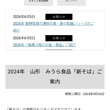
はまえん商品情報
カレンダー
2026年6月5日
お知らせ
2026年 夏野菜用の漬物の素・夏の乾麺シリーズのご
紹介
2026年6月5日
お知らせ
2026年「梅漬け用のお塩・商品」ご紹介
2026年4月8日
商品情報
2026年 塩あめ・タブレットのご紹介
2025年10月24日
商品情報
2024年 山形 みうら食品「新そば」ご
2025年 秋冬野菜用の漬物の素 ご紹介
案内
2025年10月24日
商品情報
2025年 山形 みうら食品「新そば」ご案内
情報公開日 :
2024年9月26日
2025年9月30日
商品情報
2025年 秋冬野菜の漬物におすすめの塩 ご紹介
「新そば」の季節がもうすぐそばまできています。