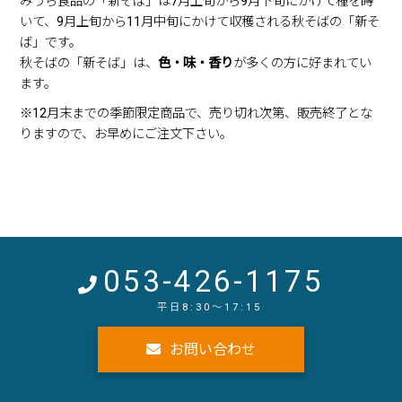
みうら食品の「新そば」は7月上旬から9月下旬にかけて種を蒔
「世界の天日塩」のご紹介【浜松塩業セレクト】
いて、9月上旬から11月中旬にかけて収穫される秋そばの「新そ
2021年1月5日
ば」です。
商品情報
秋そばの「新そば」は、
色・味・香り
が多くの方に好まれてい
「さまざまな沖縄の塩」 ご紹介
ます。
※12月末までの季節限定商品で、売り切れ次第、販売終了とな
りますので、お早めにご注文下さい。
053-426-1175
お問い合わせ