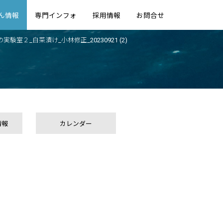
ん情報
専門インフォ
採用情報
お問合せ
実験室２_白菜漬け_小林修正_20230921 (2)
情報
カレンダー