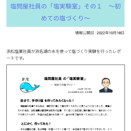
凍結防止剤・防塵剤の基礎知識
塩問屋社員の「塩実験室」その１ ～初
2023年11月6日
塩の活用／応用
塩問屋社員の「塩実験室」その２ ～初めての漬け物
めての塩づくり～
作り～
情報公開日 :
2022年10月18日
2023年9月23日
塩の活用／応用
凍結防止、防塵用「塩化カルシウム」の選び方、使い
方について
浜松塩業社員が浜名湖の水を使って塩づくり実験を行ったレポ
ートです。
2023年9月22日
塩の活用／応用
グラウンド用ラインパウダーの選び方
2022年10月18日
塩の活用／応用
塩問屋社員の「塩実験室」その１ ～初めての塩づく
り～