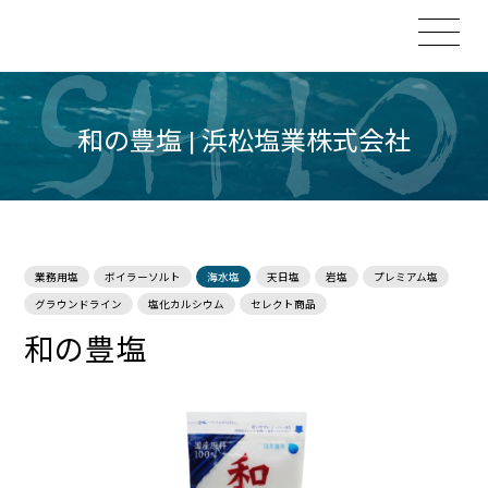
和の豊塩 | 浜松塩業株式会社
業務用塩
ボイラーソルト
海水塩
天日塩
岩塩
プレミアム塩
グラウンドライン
塩化カルシウム
セレクト商品
和の豊塩