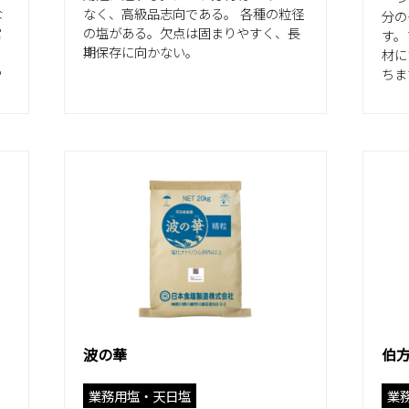
な
なく、高級品志向である。 各種の粒径
分の
営
の塩がある。欠点は固まりやすく、長
す。
期保存に向かない。
材に
っ
ちま
波の華
伯方
業務用塩・天日塩
業