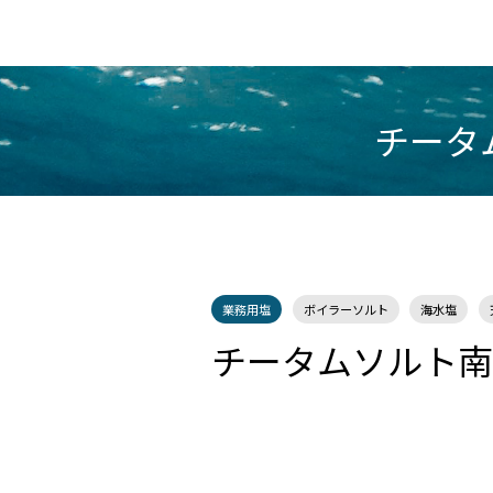
チータ
業務用塩
ボイラーソルト
海水塩
チータムソルト南