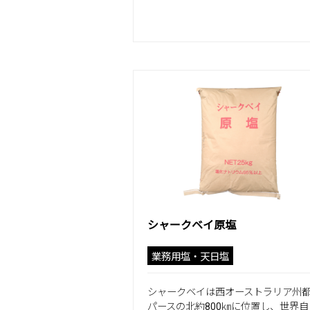
シャークベイ原塩
業務用塩・天日塩
シャークベイは西オーストラリア州
パースの北約800㎞に位置し、世界自