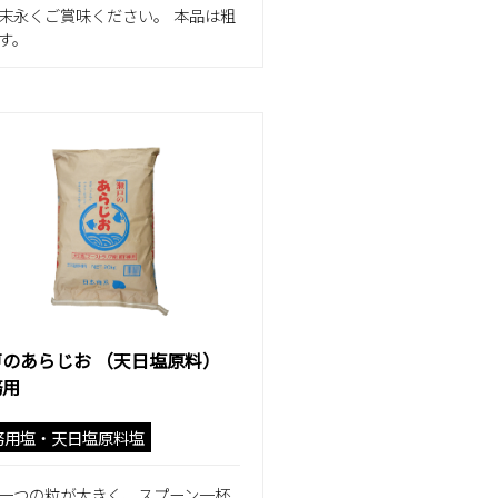
末永くご賞味ください。 本品は粗
す。
戸のあらじお （天日塩原料）
務用
務用塩・天日塩原料塩
一つの粒が大きく、スプーン一杯