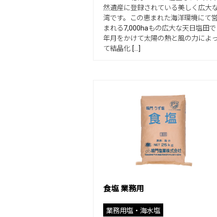
然遺産に登録されている美しく広大
湾です。この恵まれた海洋環境にて
まれる7,000haもの広大な天日塩田で
年月をかけて太陽の熱と風の力によ
て結晶化 […]
食塩 業務用
業務用塩・海水塩