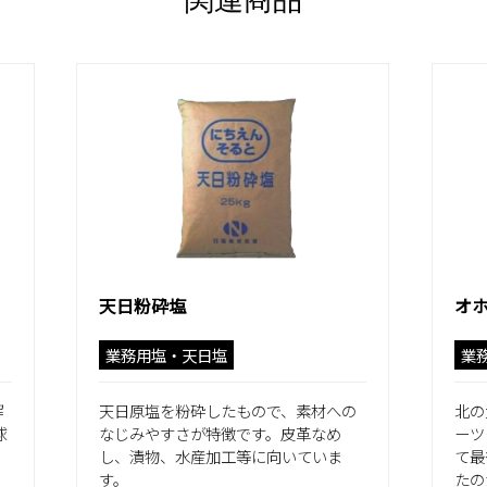
関連商品
天日粉砕塩
オホ
業務用塩・天日塩
業
解
天日原塩を粉砕したもので、素材への
北の
球
なじみやすさが特徴です。皮革なめ
ーツ
し、漬物、水産加工等に向いていま
て最
す。
たの