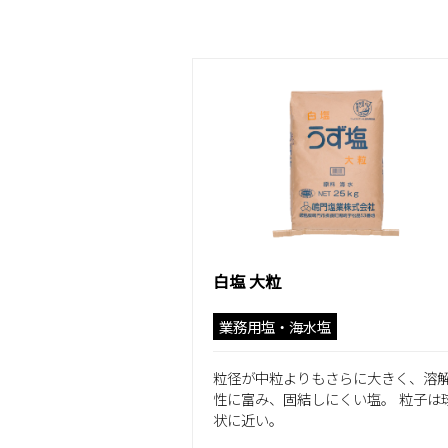
白塩 大粒
業務用塩・海水塩
粒径が中粒よりもさらに大きく、溶
性に富み、固結しにくい塩。 粒子は
状に近い。