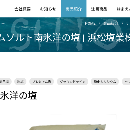
会社概要
お知らせ
商品紹介
注目商品
はまえ
HOME
商品紹介
チ
ムソルト南氷洋の塩 | 浜松塩業
天日塩
岩塩
プレミアム塩
グラウンドライン
塩化カルシウム
セ
氷洋の塩