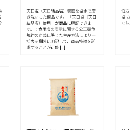
％
天日塩（天日結晶塩）表面を塩水で磨
伯方
塩
き洗いした商品です。 「天日塩（天日
塩 
分
結晶塩）使用」が商品に明記できま
な味
。
す。：食用塩の表示に関する公正競争
規約の定義に準じた生産方法により一
括表示欄外に明記して、商品特徴を訴
求することが可能 […]