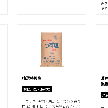
みを
塩で
精選特級塩
瀬
業
業務用塩・海水塩
業
都
サラサラで純粋な塩。 にがり分を嫌う
用途に適する。にがり分特有のくせが
一つ